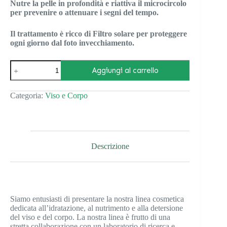
Nutre la pelle in profondità e riattiva il microcircolo
per prevenire o attenuare i segni del tempo.
Il trattamento è ricco di Filtro solare per proteggere
ogni giorno dal foto invecchiamento.
Crema
Aggiungi al carrello
antirughe
quantità
A
l
Categoria:
Viso e Corpo
t
e
r
n
a
Descrizione
t
i
v
e
:
Siamo entusiasti di presentare la nostra linea cosmetica
dedicata all’idratazione, al nutrimento e alla detersione
del viso e del corpo. La nostra linea è frutto di una
stretta collaborazione con un laboratorio di ricerca e